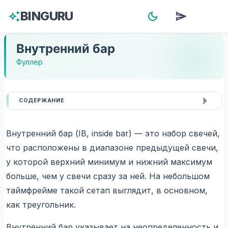
BINGURU
auto_awesome
dark_mode
send
menu
Внутренний бар
Фуллер
СОДЕРЖАНИЕ
Внутренний бар (IB, inside bar) — это набор свечей,
что расположены в диапазоне предыдущей свечи,
у которой верхний минимум и нижний максимум
больше, чем у свечи сразу за ней. На небольшом
таймфрейме такой сетап выглядит, в основном,
как треугольник.
Внутренний бар указывает на неопределенность и