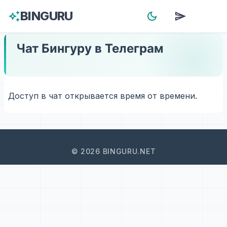
BINGURU
auto_awesome
dark_mode
send
menu
Чат Бингуру в Телеграм
Доступ в чат открывается время от времени.
© 2026 BINGURU.NET