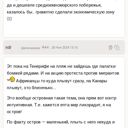
да и дешевле средиземноморского побережья,
казалось бы.. грамотно сделали экономическую зону
👌🏻
ndr
#44
28 Ноя 2024 15:10
Шиткоинолог
Эт пока на Тенерифе на пляж не зайдешь где палатки
бомжей рядами. И на акцию протеста против мигрантов
Африканцы то куда плывут сразу, на Канары
плывут, это близенько...
Это вообще островная такая тема, она прям вот контр
интуитивная. Т.е. кажется епта мир лихорадит, я на
остров!
По факту остров — маленький, плыть с него некуда и