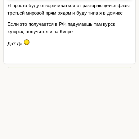
Я просто буду отворачиваться от разгорающейся фазы
третьей мировой прям рядом и буду типа я в домике
Если это получается в РФ, падумаешь там курск
хуюрск, получится и на Кипре
Да? Да
Ещё 30 сообщений ↓
Автоподгрузка
‹
›
Главная
/
Жизнь
/
Эмиграция энд Миграция
2
/ 24
▾
хомяки
2
·
трейдят
[
murrrenka
,
GraficoAcu
,
TNT88
,
ViraBhadra
,
zdz
,
Risky
,
atashski
]
·
сегодня
4
поста
пик
178
·
10 Мар 2026 04:25
© 2026 Форум Бингуру. Уходи, тебя не звали