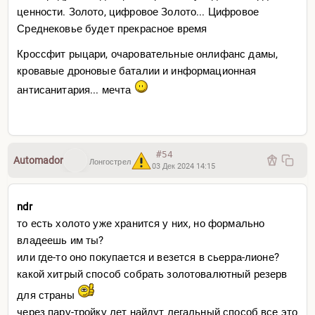
ценности. Золото, цифровое Золото... Цифровое
Среднековье будет прекрасное время
Кроссфит рыцари, очаровательные онлифанс дамы,
кровавые дроновые баталии и информационная
антисанитария... мечта
#54
Automador
Лонгострел
03 Дек 2024 14:15
ndr
то есть холото уже хранится у них, но формально
владеешь им ты?
или где-то оно покупается и везется в сьерра-лионе?
какой хитрый способ собрать золотовалютный резерв
для страны
через пару-тройку лет найдут легальный способ все это