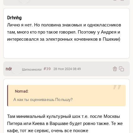
Drhnhg
Лично я нет. Но половина знакомых и одноклассников
там, много кто про такое говорил. Поэтому у Андрея и
интересовался за электронных кочевников в Пшекии)
ndr
#39
28 Ноя 2024 08:49
Шиткоинолог
Nomad:
А как ты оцениваешь Польшу?
Там минимальный культурный шок т.е. после Москвы
Питера или Киева в Варшаве будет ровно также. Те же
кафе, тот же сервис, очень все похоже