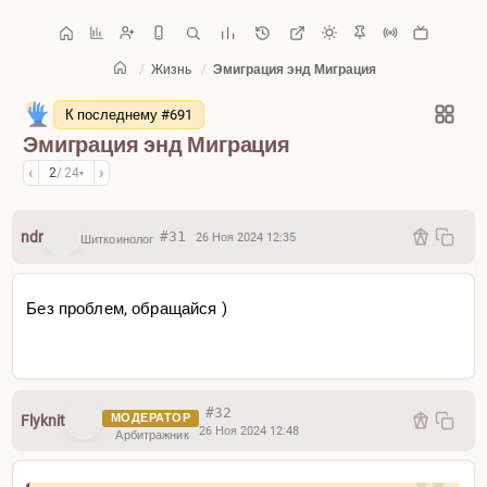
/
Жизнь
/
Эмиграция энд Миграция
Главная
/
Жизнь
К последнему #691
Эмиграция энд Миграция
‹
›
2
/ 24
▾
ndr
#31
26 Ноя 2024 12:35
Шиткоинолог
Без проблем, обращайся )
#32
МОДЕРАТОР
Flyknit
26 Ноя 2024 12:48
Арбитражник