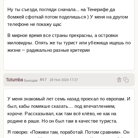
Ну ты съезди, погляди сначала... на Тенерифе да
бомжей сфоткай потом поделишься ) У меня на другом
телефоне не покажу щас
В мирное время все страны прекрасны, а островки
миловидны. Опять же ты турист или убежища ищешь по
жизни — радикально разные критерии
Tutumba
#47
28 Ноя 2024 17:27
Быкодав
У меня знакомый лет семь назад проехал по европам. И
был, кабы помякше сказать.... под впечатлением,
короче. Рассказывал, как там всё клëво, не как на
родине в раше. Но он был там в качестве туриста.
Я говорю: «Поживи там, поработай. Потом сравним». Он