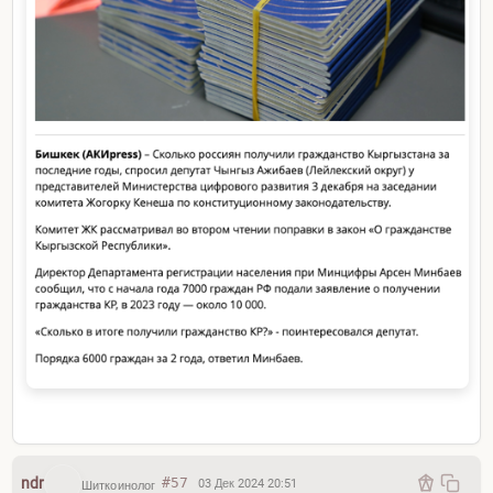
Испания обратилась к европейскому
пограничному агентству Frontex с просьбой
возобновить наблюдательную миссию вдоль
африканского побережья, которая была
завершена в 2018 году. Таким образом власти
надеются изменить тенденцию, которая приносит
Канарам большие экономические и социальные
проблемы
ndr
#57
03 Дек 2024 20:51
Шиткоинолог