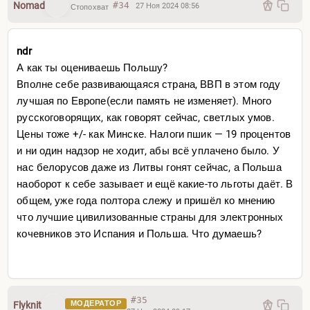
Nomad
#34
27 Ноя 2024 08:56
Стопохват
ndr
А как ты оцениваешь Польшу?
Вполне себе развивающаяся страна, ВВП в этом году
лучшая по Европе(если память не изменяет). Много
русскоговорящих, как говорят сейчас, светлых умов.
Цены тоже +/- как Минске. Налоги пшик — 19 процентов
и ни один надзор не ходит, абы всё уплачено было. У
нас белорусов даже из Литвы гонят сейчас, а Польша
наоборот к себе зазывает и ещё какие-то льготы даёт. В
общем, уже года полтора слежу и пришёл ко мнению
что лучшие цивилизованные страны для электронных
кочевников это Испания и Польша. Что думаешь?
#35
МОДЕРАТОР
Flyknit