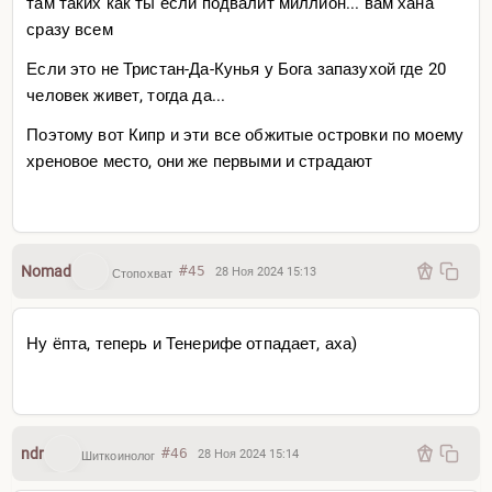
там таких как ты если подвалит миллион... вам хана
сразу всем
Если это не Тристан-Да-Кунья у Бога запазухой где 20
человек живет, тогда да...
Поэтому вот Кипр и эти все обжитые островки по моему
хреновое место, они же первыми и страдают
Nomad
#45
28 Ноя 2024 15:13
Стопохват
Ну ёпта, теперь и Тенерифе отпадает, аха)
ndr
#46
28 Ноя 2024 15:14
Шиткоинолог