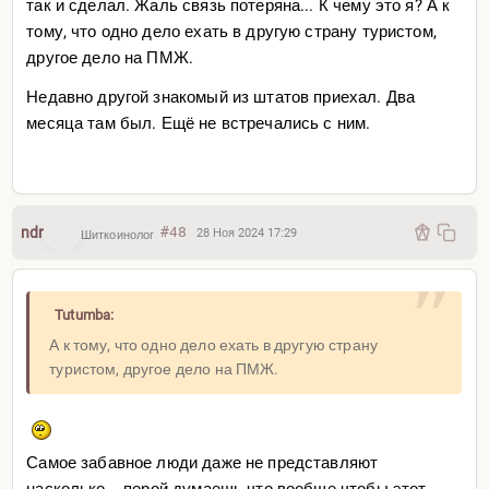
так и сделал. Жаль связь потеряна... К чему это я? А к
тому, что одно дело ехать в другую страну туристом,
другое дело на ПМЖ.
Недавно другой знакомый из штатов приехал. Два
месяца там был. Ещё не встречались с ним.
ndr
#48
28 Ноя 2024 17:29
Шиткоинолог
Tutumba:
А к тому, что одно дело ехать в другую страну
туристом, другое дело на ПМЖ.
Самое забавное люди даже не представляют
насколько.. .порой думаешь что вообще чтобы этот