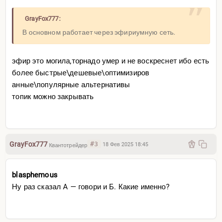
GrayFox777:
В основном работает через эфириумную сеть.
эфир это могила,торнадо умер и не воскреснет ибо есть
более быстрые\дешевые\оптимизиров
анные\популярные альтернативы
топик можно закрывать
GrayFox777
#3
18 Фев 2025 18:45
Квантотрейдер
blasphemous
Ну раз сказал A — говори и Б. Какие именно?