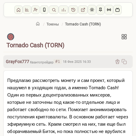
/
Токены
/
Tornado Cash (TORN)
Главная
/
Токены
Tornado Cash (TORN)
GrayFox777
#1
18 Фев 2025 16:33
Квантотрейдер
Предлагаю рассмотреть монету и сам проект, который
нашумел в уходящих годах, а именно Tornado Cash!
Один из первых децентрализованных миксеров,
которые не заточены под какое-то отдельное лицо и
работает свободно по сети. Помогает анонимизировать
поступления криптовалюты. В основном работает через
эфириумную сеть. Краем смотрел на них, там еще был
оборачиваемый Биток, но пока полностью не врубился