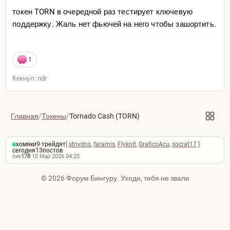
токен TORN в очередной раз тестирует ключевую
поддержку. Жаль нет фьючей на него чтобы зашортить.
1
Кекнул: ndr
Главная
/
Токены
/
Tornado Cash (TORN)
хомяки
9
·
трейдят
[
stnvdns
,
faramis
,
Flyknit
,
GraficoAcu
,
socrat17
]
·
сегодня
13
постов
пик
178
·
10 Мар 2026 04:25
© 2026 Форум Бингуру. Уходи, тебя не звали