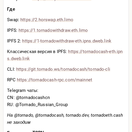
Где
Swap:
https://2.horswap.eth.limo
IPFS:
https://1.tornadowithdraw.e
th.limo
IPFS 2:
https://1-tornadowithdraw-e
th.ipns.dweb.link
Классическая версия в IPFS:
https://tornadocash-eth.ipn
s.dweb.link
CLI:
https://git.tornado.ws/torn
adocash/tornado-cli
RPC
https://tornadocash-rpc.com
/mainnet
Telegram чаты:
CN: @tornadocashcn
RU: @Tornado_Russian_Group
На @tornado, @tornadocash, tornado.dev, tornadoeth.cash
не заходим