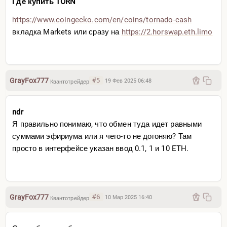
Где купить TORN
https://www.coingecko.com/e
n/coins/tornado-cash
вкладка Markets или сразу на
https://2.horswap.eth.limo
GrayFox777
#5
19 Фев 2025 06:48
Квантотрейдер
ndr
Я правильно понимаю, что обмен туда идет равными
суммами эфириума или я чего-то не догоняю? Там
просто в интерфейсе указан ввод 0.1, 1 и 10 ETH.
GrayFox777
#6
10 Мар 2025 16:40
Квантотрейдер