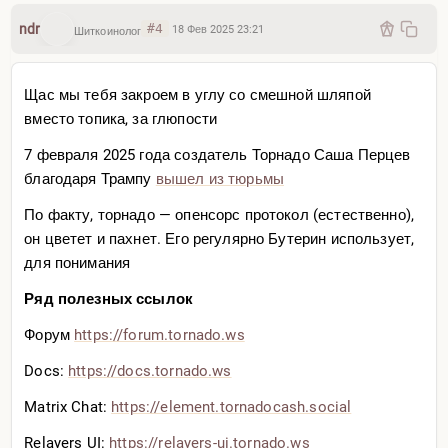
ndr
#4
18 Фев 2025 23:21
Шиткоинолог
Щас мы тебя закроем в углу со смешной шляпой
вместо топика, за глюпости
7 февраля 2025 года создатель Торнадо Саша Перцев
благодаря Трампу
вышел из тюрьмы
По факту, торнадо — опенсорс протокол (естественно),
он цветет и пахнет. Его регулярно Бутерин использует,
для понимания
Ряд полезных ссылок
Форум
https://forum.tornado.ws
Docs:
https://docs.tornado.ws
Matrix Chat:
https://element.tornadocash
.social
Relayers UI:
https://relayers-ui.tornado
.ws