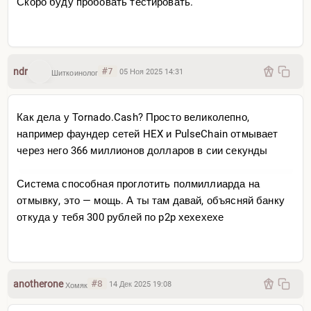
Скоро буду пробовать тестировать.
ndr
#7
05 Ноя 2025 14:31
Шиткоинолог
Как дела у Tornado.Cash? Просто великолепно,
например фаундер сетей HEX и PulseChain отмывает
через него 366 миллионов долларов в сии секунды
Система способная проглотить полмиллиарда на
отмывку, это — мощь. А ты там давай, объясняй банку
откуда у тебя 300 рублей по p2p хехехехе
anotherone
#8
14 Дек 2025 19:08
Хомяк