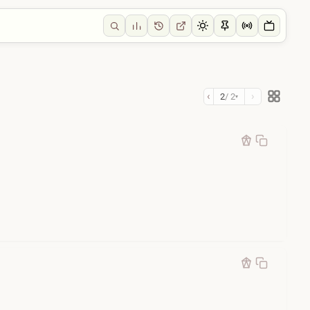
‹
›
2
/ 2
▾