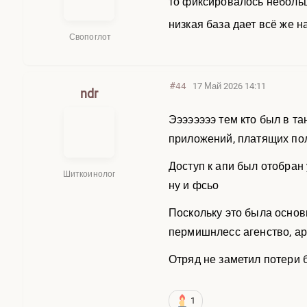
то фиксировалось небольш
низкая база дает всё же 
Свопоглот
#44
17 Май 2026 14:11
ndr
Ээээээээ тем кто был в та
приложений, платящих поль
Доступ к апи был отобран 
Шиткоинолог
ну и фсьо
Поскольку это была основ
пермишнлесс агенство, ар
Отряд не заметил потери 
1