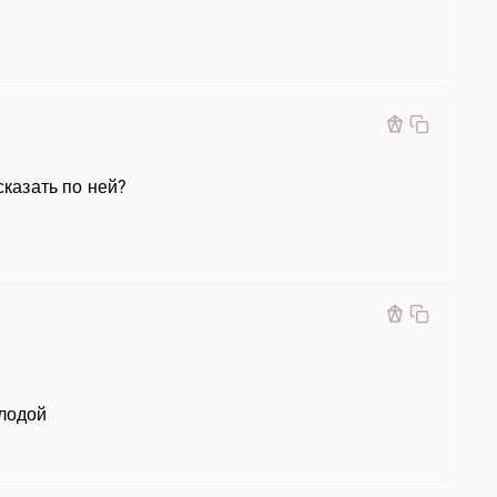
сказать по ней?
олодой