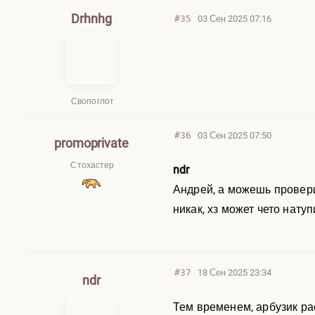
Drhnhg
#35
03 Сен 2025 07:16
Свопоглот
#36
03 Сен 2025 07:50
promoprivate
Стохастер
ndr
Андрей, а можешь проверит
никак, хз может чето натуп
#37
18 Сен 2025 23:34
ndr
Тем временем, арбузик рас