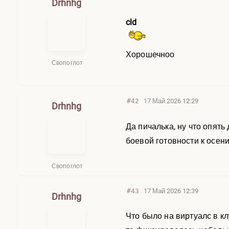
Drhnhg
cld
Хорошечноо
Свопоглот
#42
17 Май 2026 12:29
Drhnhg
Да пичалька, ну что опять
боевой готовности к осен
Свопоглот
#43
17 Май 2026 12:39
Drhnhg
Что было на виртуалс в к