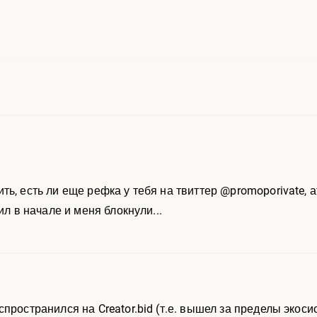
ь, есть ли еще рефка у тебя на твиттер @promoporivate, а
ил в начале и меня блокнули...
пространился на Creator.bid (т.е. вышел за пределы экосис