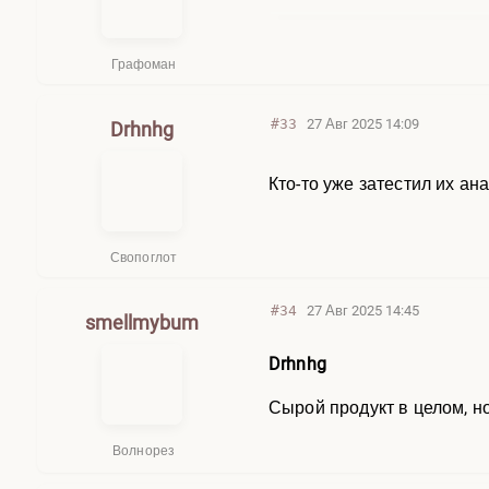
Графоман
#33
27 Авг 2025 14:09
Drhnhg
Кто-то уже затестил их ан
Свопоглот
#34
27 Авг 2025 14:45
smellmybum
Drhnhg
Сырой продукт в целом, н
Волнорез