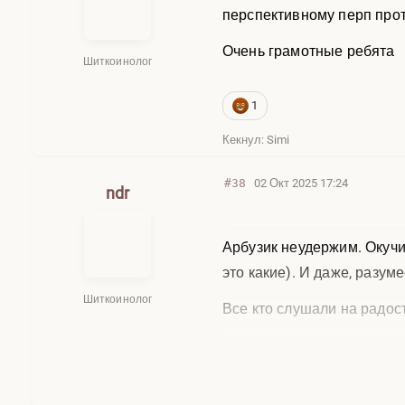
перспективному перп про
Очень грамотные ребята
Шиткоинолог
1
Кекнул: Simi
#38
02 Окт 2025 17:24
ndr
Арбузик неудержим. Окучи
это какие). И даже, разум
Шиткоинолог
Все кто слушали на радос