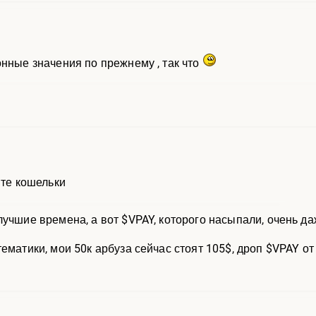
онные значения по прежнему , так что
йте кошельки
лучшие времена, а вот $VPAY, которого насыпали, очень д
ематики, мои 50к арбуза сейчас стоят 105$, дроп $VPAY о