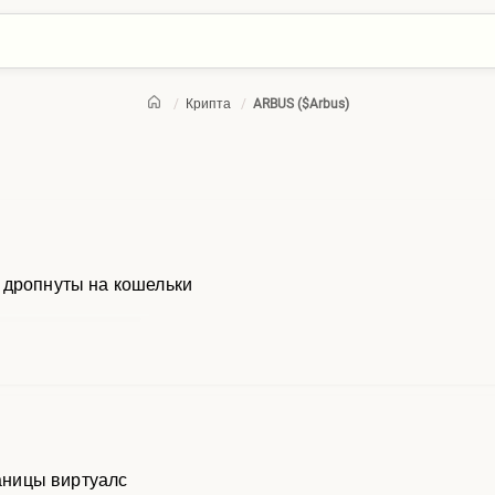
/
Крипта
/
ARBUS ($Arbus)
 дропнуты на кошельки
раницы виртуалс