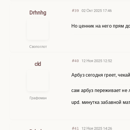
#39
02 Окт 2025 17:46
Drhnhg
Но ценник на него прям д
Свопоглот
#40
12 Ноя 2025 12:52
cld
Арбуз сегодня греет, чека
сам арбуз переживает не 
Графоман
upd. минутка забавной мат
#41
12 Ноя 2025 14:26