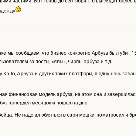
ими частями. Вот топов до сентября кто выглядит более 
надежду
нке мы сообщаем, что бизнес конкретно Арбуза был убит 15
зователям за посты, «япы», чирпы арбуза и т.д.
у Kaito, Арбуза и других таких платформ, в одну ночь заб
ная финансовая модель арбуза, на этом она и завершилась
буз попердел месяцок и пошел на дно
бойца. Не надо влюбляться в свои мешки, поматросил и бр