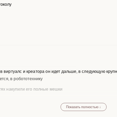
токолу
в виртуалс и креатора он идет дальше, в следующую крупн
еется, в робототехнику
тях накупили его полные мешки
Показать полностью ↓