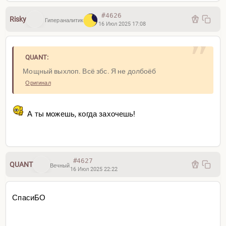
#4626
Risky
Гипераналитик
16 Июл 2025 17:08
QUANT:
Мощный выхлоп. Всё збс. Я не долбоёб
Оригинал
А ты можешь, когда захочешь!
#4627
QUANT
Вечный
16 Июл 2025 22:22
СпасиБО