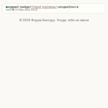
хомяки
2
·
трейдят
[
Flyknit
,
murrrenka
]
·
сегодня
2
поста
пик
178
·
10 Мар 2026 04:25
© 2026 Форум Бингуру. Уходи, тебя не звали