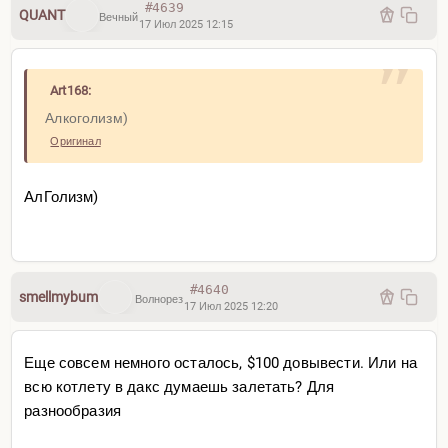
#4639
QUANT
Вечный
17 Июл 2025 12:15
Art168:
Алкоголизм)
Оригинал
АлГолизм)
#4640
smellmybum
Волнорез
17 Июл 2025 12:20
Еще совсем немного осталось, $100 довывести. Или на
всю котлету в дакс думаешь залетать? Для
разнообразия