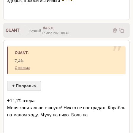
здоров, пробой истинный
#4630
QUANT
Вечный
17 Июл 2025 08:40
QUANT:
-7,4%
Оригинал
+ Поправка
+11,1% вчера
Меня капитально гэпнуло! Никто не пострадал. Корабль
на малом ходу. Мучу на пиво. Боль на