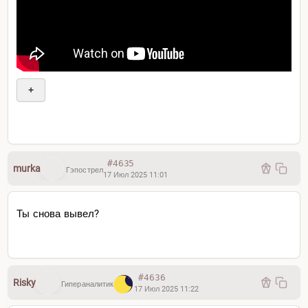
+
#4635
murka
Гэпострел
17 Июл 2025 11:01
Ладно
Ты снова вывел?
#4636
Risky
Гипераналитик
17 Июл 2025 11:22