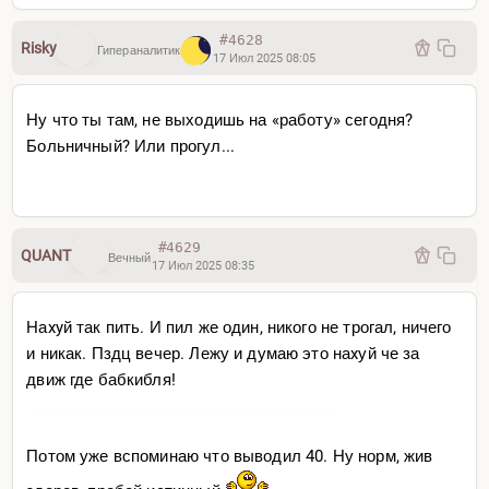
#4628
Risky
Гипераналитик
17 Июл 2025 08:05
Ну что ты там, не выходишь на «работу» сегодня?
Больничный? Или прогул...
#4629
QUANT
Вечный
17 Июл 2025 08:35
Наxyй так пить. И пил же один, никого не трогал, ничего
и никак. Пздц вечер. Лежу и думаю это наxуй че за
движ где бабкибля!
Потом уже вспоминаю что выводил 40. Ну норм, жив