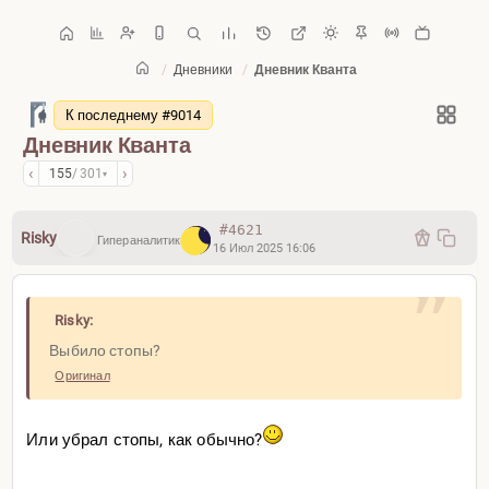
/
Дневники
/
Дневник Кванта
Главная
/
Дневники
К последнему #9014
Дневник Кванта
‹
›
155
/ 301
▾
#4621
Risky
Гипераналитик
16 Июл 2025 16:06
Risky:
Выбило стопы?
Оригинал
Или убрал стопы, как обычно?