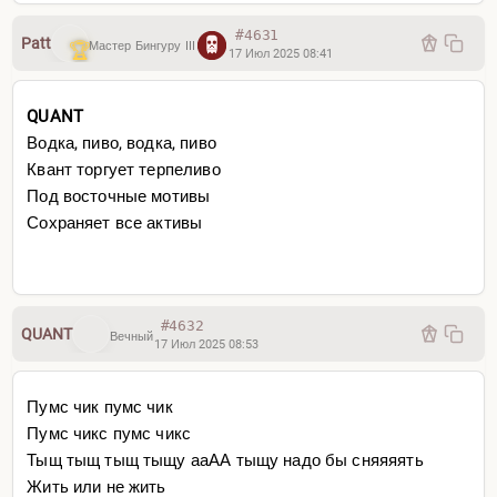
#4631
Patt
Мастер Бингуру III
17 Июл 2025 08:41
QUANT
Водка, пиво, водка, пиво
Квант торгует терпеливо
Под восточные мотивы
Сохраняет все активы
#4632
QUANT
Вечный
17 Июл 2025 08:53
Пумс чик пумс чик
Пумс чикс пумс чикс
Тыщ тыщ тыщ тыщу ааАА тыщу надо бы сняяяять
Жить или не жить