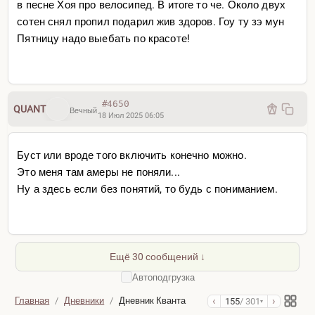
в песне Хоя про велосипед. В итоге то че. Около двух
сотен снял пропил подарил жив здоров. Гоу ту зэ мун
Пятницу надо выeбать по красоте!
#4650
QUANT
Вечный
18 Июл 2025 06:05
Буст или вроде того включить конечно можно.
Это меня там амеры не поняли...
Ну а здесь если без понятий, то будь с пониманием.
Ещё 30 сообщений ↓
Автоподгрузка
‹
›
Главная
/
Дневники
/
Дневник Кванта
155
/ 301
▾