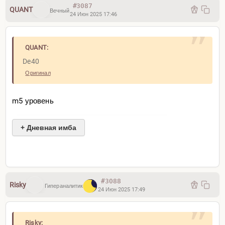
#3087
QUANT
Вечный
24 Июн 2025 17:46
QUANT:
De40
Оригинал
m5 уровень
+ Дневная имба
#3088
Risky
Гипераналитик
24 Июн 2025 17:49
Risky: