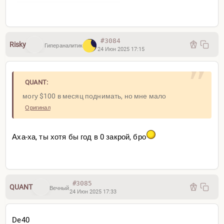
#3084
Risky
Гипераналитик
24 Июн 2025 17:15
QUANT:
могу $100 в месяц поднимать, но мне мало
Оригинал
Аха-ха, ты хотя бы год в 0 закрой, бро
#3085
QUANT
Вечный
24 Июн 2025 17:33
De40