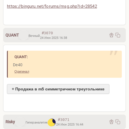
https://binguru.net/forums/
msg.php?id=28542
#3070
QUANT
Вечный
24 Июн 2025 16:38
Ни единого Qi сигнала покупки
QUANT:
De40
Оригинал
+ Продажа в m5 симметричном треугольнике
#3071
Risky
Гипераналитик
24 Июн 2025 16:44