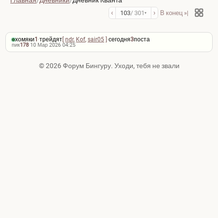
Главная
/
Дневники
/
Дневник Кванта
‹
›
103
/ 301
В конец »|
▾
хомяки
1
·
трейдят
[
ndr
,
Kof
,
sair05
]
·
сегодня
3
поста
пик
178
·
10 Мар 2026 04:25
© 2026 Форум Бингуру. Уходи, тебя не звали