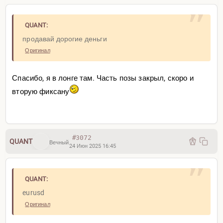
QUANT:
продавай дорогие деньги
Следовательно, нет сигнала — нет сделки.
Оригинал
+Цена провалилась под уровень и двойная
Но конкретно сегодня я бы уже не стал покупать
вершинка.
eurusd
Спасибо, я в лонге там. Часть позы закрыл, скоро и
вторую фиксану
Зато в 16:30 был сигнал на рост
#3072
QUANT
Вечный
24 Июн 2025 16:45
QUANT:
eurusd
Оригинал