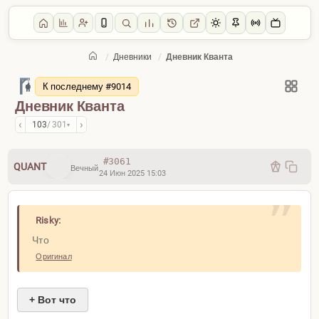
/
Дневники
/
Дневник Кванта
Главная
/
Дневники
К последнему #9014
Дневник Кванта
‹
›
103
/ 301
▾
#3061
QUANT
Вечный
24 Июн 2025 15:03
Risky:
Что
Оригинал
+ Вот что