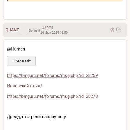
1 — пробой
#3074
QUANT
Вечный
24 Июн 2025 16:50
2 — откат
С расчётом на ложный пробой треугольника. То
@Human
есть уже сейчас цена может полететь вниз, а стоп
достаточно над сигнальной свечой (sl 23680)
+ btcusdt
https://binguru.net/forums/
msg.php?id=28259
Испанский стыд?
https://binguru.net/forums/
msg.php?id=28273
Дредд, отстрели пацану ногу