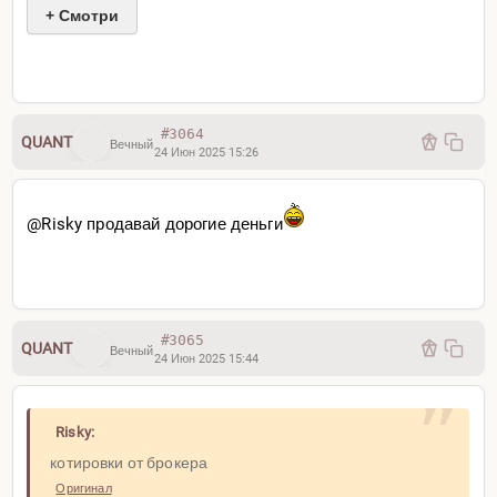
+ Смотри
#3064
QUANT
Вечный
24 Июн 2025 15:26
@Risky продавай дорогие деньги
#3065
QUANT
Вечный
24 Июн 2025 15:44
Risky:
котировки от брокера
Оригинал