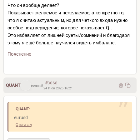
Что он вообще делает?
Показывает желаемое и нежелаемое, а конкретно то,
что я считаю актуальным, но для четкого входа нужно
особое подтверждение, которое показывает Qi.
Это избавляет от лишней суеты/сомнений и благодаря
этому я ещё больше научился видеть имбаланс.
Пояснение
h4 уровень (ложный пробой потолка)
#3068
QUANT
Вечный
24 Июн 2025 16:21
QUANT:
eurusd
Оригинал