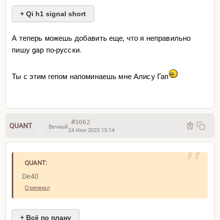
+ Qi h1 signal short
А теперь можешь добавить еще, что я неправильно
пишу gap по-русски.
Ты с этим гепом напоминаешь мне Алису Гап
#3062
QUANT
Вечный
24 Июн 2025 15:14
QUANT:
De40
Оригинал
+ Всё по плану