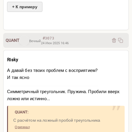
+ К примеру
Сигнал продажи на откатике после пробоя двойной
вершины
#3073
QUANT
Вечный
24 Июн 2025 16:46
Делаю дела, приходит сигнал
Risky
Qi m1 сигнал продажи
А давай без твоих проблем с восприятием?
И так ясно
Симметричный треугольник. Пружина. Пробили вверх
ложно или истинно...
QUANT:
С расчётом на ложный пробой треугольника
Оригинал