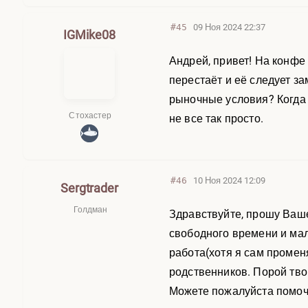
#45
09 Ноя 2024 22:37
IGMike08
Андрей, привет! На конфе
перестаёт и её следует з
рыночные условия? Когда 
Стохастер
не все так просто.
#46
10 Ноя 2024 12:09
Sergtrader
Голдман
Здравствуйте, прошу Ваше
свободного времени и мал
работа(хотя я сам променя
родственников. Порой твор
Можете пожалуйста помоч