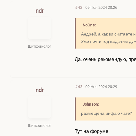
#42
09 Ноя 2024 20:26
ndr
NoOne:
Андрей, а как ви считаете
Уже почти год над этим ду
Шиткоинолог
Да, очень рекомендую, пр
#43
09 Ноя 2024 20:29
ndr
Johnson:
размещена инфа о чате?
Шиткоинолог
Тут на форуме