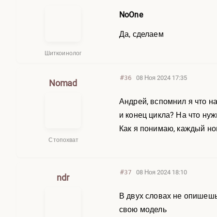
NoOne
Да, сделаем
Шиткоинолог
#36
08 Ноя 2024 17:35
Nomad
Андрей, вспомнил я что н
и конец цикла? На что ну
Как я понимаю, каждый н
Стопохват
#37
08 Ноя 2024 18:10
ndr
В двух словах не опишешь
свою модель