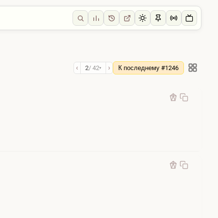
‹
›
2
/ 42
К последнему #1246
▾