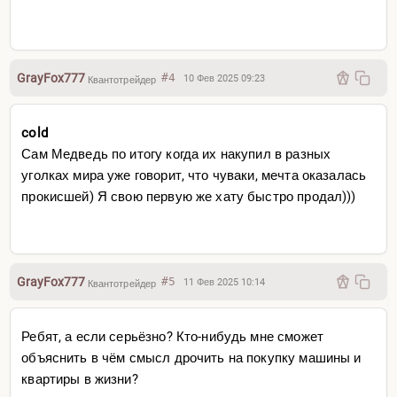
GrayFox777
#4
10 Фев 2025 09:23
Квантотрейдер
cold
Сам Медведь по итогу когда их накупил в разных
уголках мира уже говорит, что чуваки, мечта оказалась
прокисшей) Я свою первую же хату быстро продал)))
GrayFox777
#5
11 Фев 2025 10:14
Квантотрейдер
Ребят, а если серьёзно? Кто-нибудь мне сможет
объяснить в чём смысл дрочить на покупку машины и
квартиры в жизни?