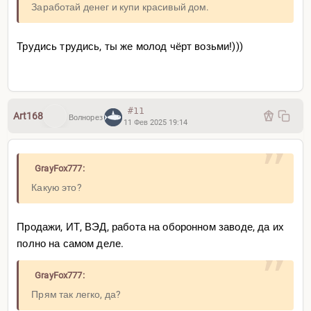
Заработай денег и купи красивый дом.
Трудись трудись, ты же молод чёрт возьми!)))
#11
Art168
Волнорез
11 Фев 2025 19:14
GrayFox777:
Какую это?
Продажи, ИТ, ВЭД, работа на оборонном заводе, да их
полно на самом деле.
GrayFox777:
Прям так легко, да?