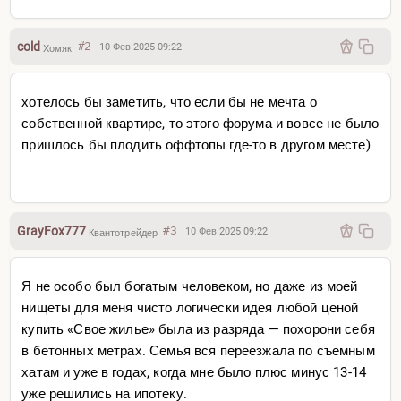
cold
#2
10 Фев 2025 09:22
Хомяк
хотелось бы заметить, что если бы не мечта о
собственной квартире, то этого форума и вовсе не было
пришлось бы плодить оффтопы где-то в другом месте)
GrayFox777
#3
10 Фев 2025 09:22
Квантотрейдер
Я не особо был богатым человеком, но даже из моей
нищеты для меня чисто логически идея любой ценой
купить «Свое жилье» была из разряда — похорони себя
в бетонных метрах. Семья вся переезжала по съемным
хатам и уже в годах, когда мне было плюс минус 13-14
уже решились на ипотеку.