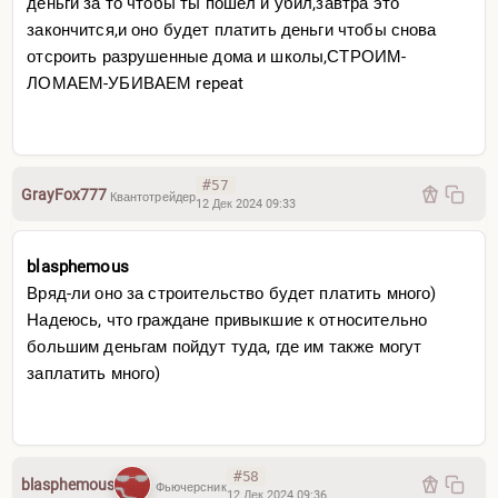
деньги за то чтобы ты пошел и убил,завтра это
закончится,и оно будет платить деньги чтобы снова
отсроить разрушенные дома и школы,СТРОИМ-
ЛОМАЕМ-УБИВАЕМ
repeat
#57
GrayFox777
Квантотрейдер
12 Дек 2024 09:33
blasphemous
Вряд-ли оно за строительство будет платить много)
Надеюсь, что граждане привыкшие к относительно
большим деньгам пойдут туда, где им также могут
заплатить много)
#58
blasphemous
Фьючерсник
12 Дек 2024 09:36