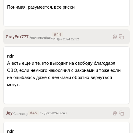
Понимая, разумеется, все риски
#44
GrayFox777
Квантотрейдер
11 Дек 2024 22:32
ndr
А есть еще и те, кто выходит на свободу благодаря
СВО, если немного накосячил с законами и тоже если
не ошибаюсь даже с деньгами обратно вернуться
могут.
Jay
#45
12 Дек 2024 06:40
Свечкоед
ndr