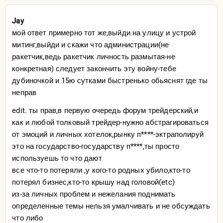
Jay
мой ответ примерно тот же,выйди на улицу и устрой
митинг,выйди и скажи что администрации(не
ракетчик,ведь ракетчик личность размытая-не
конкретная) следует закончить эту войну-тебе
дубиночкой и 15ю сутками быстренько обьяснят где ты
неправ
edit. ты прав,в первую очередь форум трейдерский,и
как и любой толковый трейдер-нужно абстрагироваться
от эмоций и личных хотелок,рынку п****-эктраполируй
это на государство-государству п****,ты просто
используешь то что дают
все что-то потеряли ,у кого-то родных убило,кто-то
потерял бизнес,кто-то крышу над головой(etc)
из-за личных проблем и нежелания поднимать
определенные темы нельзя умалчивать и не обсуждать
что либо