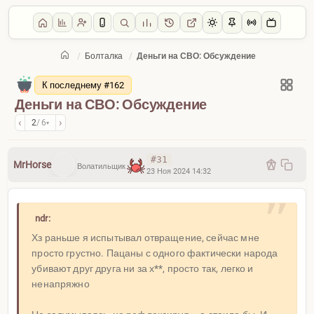
/
Болталка
/
Деньги на СВО: Обсуждение
Главная
/
Болталка
К последнему #162
Деньги на СВО: Обсуждение
‹
›
2
/ 6
▾
#31
MrHorse
Волатильщик
23 Ноя 2024 14:32
ndr:
Хз раньше я испытывал отвращение, сейчас мне
просто грустно. Пацаны с одного фактически народа
убивают друг друга ни за х**, просто так, легко и
ненапряжно