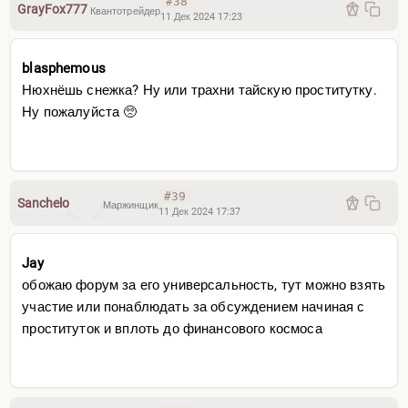
#38
GrayFox777
Квантотрейдер
11 Дек 2024 17:23
blasphemous
Нюхнёшь снежка? Ну или трахни тайскую проститутку.
Ну пожалуйста 🥺
#39
Sanchelo
Маржинщик
11 Дек 2024 17:37
Jay
обожаю форум за его универсальность, тут можно взять
участие или понаблюдать за обсуждением начиная с
проституток и вплоть до финансового космоса