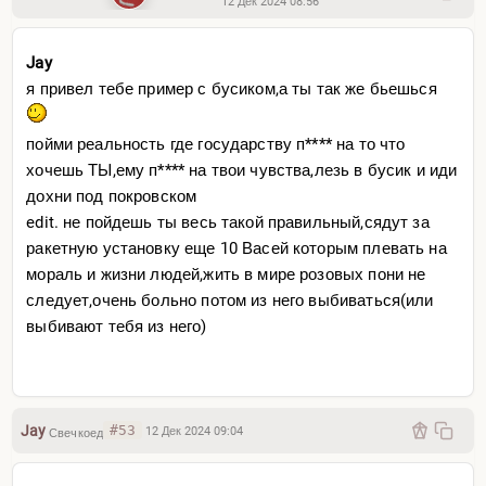
12 Дек 2024 08:56
Jay
я привел тебе пример с бусиком,а ты так же бьешься
пойми реальность где государству п**** на то что
хочешь ТЫ,ему п**** на твои чувства,лезь в бусик и иди
дохни под покровском
edit. не пойдешь ты весь такой правильный,сядут за
ракетную установку еще 10 Васей которым плевать на
мораль и жизни людей,жить в мире розовых пони не
следует,очень больно потом из него выбиваться(или
выбивают тебя из него)
Jay
#53
12 Дек 2024 09:04
Свечкоед