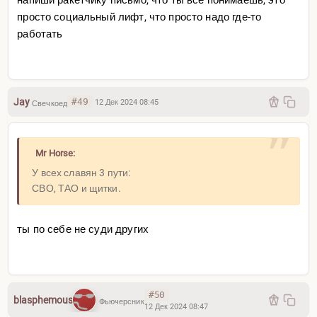
напиши ракетчику письмо, что ты все понимаешь, это
просто социальный лифт, что просто надо где-то
работать
Jay
#49
12 Дек 2024 08:45
Свечкоед
Mr Horse:
У всех славян 3 пути:
СВО, ТАО и щитки.
ты по себе не суди других
#50
blasphemous
Фьючерсник
12 Дек 2024 08:47