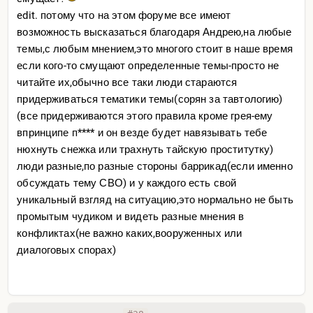
edit. потому что на этом форуме все имеют
возможность высказаться благодаря Андрею,на любые
темы,с любым мнением,это многого стоит в наше время
если кого-то смущают определенные темы-просто не
читайте их,обычно все таки люди стараются
придерживаться тематики темы(сорян за тавтологию)
(все придерживаются этого правила кроме грея-ему
впринципе п**** и он везде будет навязывать тебе
нюхнуть снежка или трахнуть тайскую проститутку)
люди разные,по разные стороны баррикад(если именно
обсуждать тему СВО) и у каждого есть свой
уникальный взгляд на ситуацию,это нормально не быть
промытым чудиком и видеть разные мнения в
конфликтах(не важно каких,вооруженных или
диалоговых спорах)