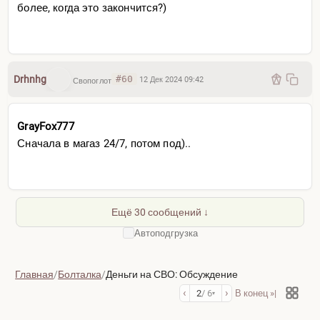
более, когда это закончится?)
Drhnhg
#60
12 Дек 2024 09:42
Свопоглот
GrayFox777
Сначала в магаз 24/7, потом под)..
Ещё 30 сообщений ↓
Автоподгрузка
Главная
/
Болталка
/
Деньги на СВО: Обсуждение
‹
›
2
/ 6
В конец »|
▾