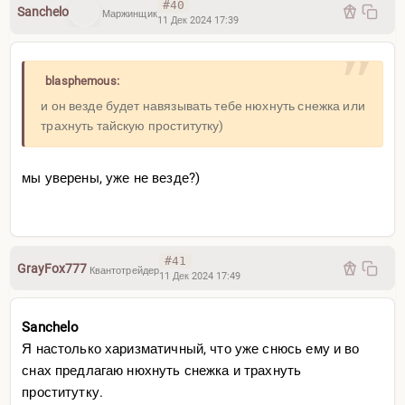
#40
Sanchelo
Маржинщик
11 Дек 2024 17:39
blasphemous:
и он везде будет навязывать тебе нюхнуть снежка или
трахнуть тайскую проститутку)
мы уверены, уже не везде?)
#41
GrayFox777
Квантотрейдер
11 Дек 2024 17:49
Sanchelo
Я настолько харизматичный, что уже снюсь ему и во
снах предлагаю нюхнуть снежка и трахнуть
проститутку.