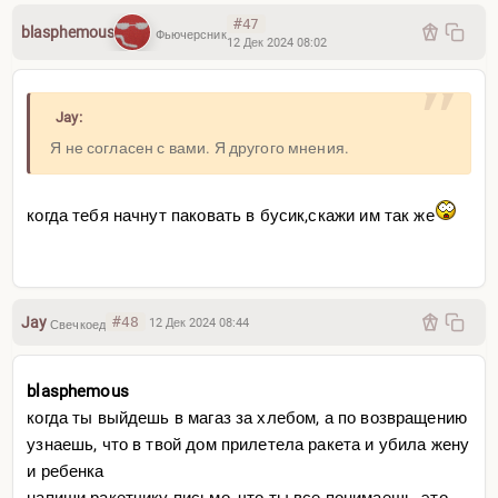
#47
blasphemous
Фьючерсник
12 Дек 2024 08:02
Jay:
Я не согласен с вами. Я другого мнения.
когда тебя начнут паковать в бусик,скажи им так же
Jay
#48
12 Дек 2024 08:44
Свечкоед
blasphemous
когда ты выйдешь в магаз за хлебом, а по возвращению
узнаешь, что в твой дом прилетела ракета и убила жену
и ребенка