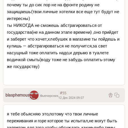
почему ты до сих пор не на фронте родину не
защищаешь(твои личные хотелки все еще тут будут не
интересны)
ты НИКОГДА не сможешь абстрагироваться от
государства(не на данном этапе времени) ,оно прийдет
и заберет что хочет,хлебушек в магазине ты пойдешь и
купишь — абстрагироваться не получится,за свет
насущный тоже оплатить надо,и дерьмо в туалете
водичкой смыть(воду тоже не забудь оплатить-этому
же государству)
#55
blasphemous
Фьючерсник
12 Дек 2024 09:07
я тебе обьясняю это,потому что твои личные
переживания и горе которое ты испытал,не могут быть
запретом для того чтобы обсуждать какие-либо темы