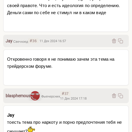
своей правоте. Что и есть идеология по определению.
Деньги сами по себе не стимул ни в каком виде
Jay
#36
11 Дек 2024 16:57
Свечкоед
Откровенно говоря я не понимаю зачем эта тема на
трейдерском форуме.
#37
blasphemous
Фьючерсник
11 Дек 2024 17:18
Jay
тоесть тема про наркоту и порно предпочтения тебя не
смущает?