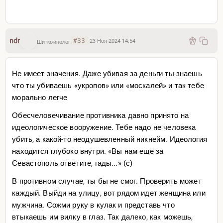
закончились — у людей закончилось понимание,
зачем тебе убивать того, с кем ты вчера пиво пил
На сей момент этого понимания даже близко не
ndr
#33
23 Ноя 2024 14:54
Шиткоинолог
просматривается. Деградация общественной мысли
на тех самых уровнях великих конфликтов
Не имеет значения. Даже убивая за деньги ты знаешь
прошлого... а значит этого надолго
что ты убиваешь «укропов» или «москалей» и так тебе
И так, пока не поймут. Или если
морально легче
Обесчеловечивание противника давно принято на
идеологическое вооружение. Тебе надо не человека
убить, а какой-то неодушевленный никнейм. Идеология
находится глубоко внутри. «Вы нам еще за
Севастополь ответите, гады...» (с)
В противном случае, ты бы не смог. Проверить может
каждый. Выйди на улицу, вот рядом идет женщина или
мужчина. Сожми руку в кулак и представь что
втыкаешь им вилку в глаз. Так далеко, как можешь,