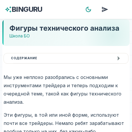
BINGURU
auto_awesome
dark_mode
send
menu
Фигуры технического анализа
Школа БО
СОДЕРЖАНИЕ
Мы уже неплохо разобрались с основными
инструментами трейдера и теперь подходим к
очередной теме, такой как фигуры технического
анализа.
Эти фигуры, в той или иной форме, используют
почти все трейдеры. Немало ребят зарабатывают
вообще только на них, без каких-либо