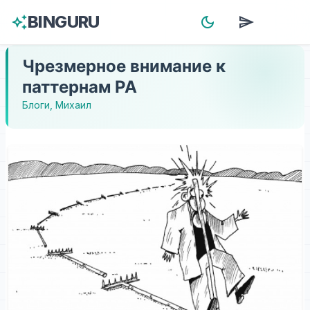
BINGURU
auto_awesome
dark_mode
send
menu
Чрезмерное внимание к
паттернам РА
Блоги
,
Михаил